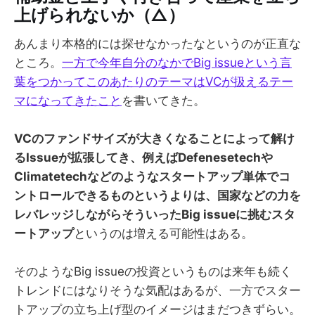
上げられないか（△）
あんまり本格的には探せなかったなというのが正直な
ところ。
一方で今年自分のなかでBig issueという言
葉をつかってこのあたりのテーマはVCが扱えるテー
マになってきたこと
を書いてきた。
VCのファンドサイズが大きくなることによって解け
るIssueが拡張してき、例えばDefenesetechや
Climatetechなどのようなスタートアップ単体でコ
ントロールできるものというよりは、国家などの力を
レバレッジしながらそういったBig issueに挑むスタ
ートアップ
というのは増える可能性はある。
そのようなBig issueの投資というものは来年も続く
トレンドにはなりそうな気配はあるが、一方でスター
トアップの立ち上げ型のイメージはまだつきずらい。