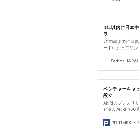
3年以内に日本中
ラ」
2021年までに
ードのシェアリング
都渋谷区、目黒区
部で、電動アシス
Forbes J
ベンチャーキャピタ
設立
ANRIのプレスリリ
ピタルANRI 40
PR TIMES