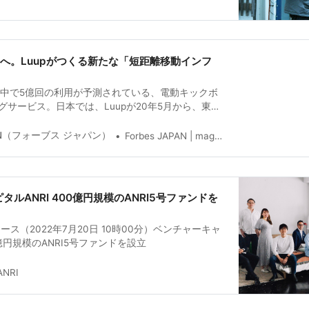
へ。Luupがつくる新たな「短距離移動インフ
世界中で5億回の利用が予測されている、電動キックボ
サービス。日本では、Luupが20年5月から、東京
、港区、世田谷区、品川区、新宿区の6エリアの一
ト自転車のシェアリングサービ
APAN（フォーブス ジャパン）
Forbes JAPAN | magazine
ルANRI 400億円規模のANRI5号ファンドを
ース（2022年7月20日 10時00分）ベンチャーキャ
0億円規模のANRI5号ファンドを設立
ANRI