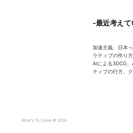
-最近考え
加速主義、日本っ
ラティブの作り方
AIによる3DCG、A
ティブの行方、ク
What's To Come © 2026