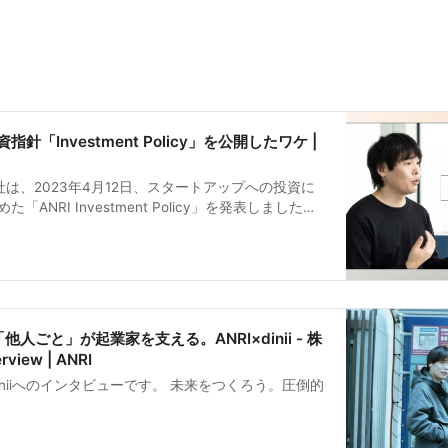
指針「Investment Policy」を公開したワケ |
会社は、2023年4月12日、スタートアップへの投資に
ANRI Investment Policy」を発表しました。
を発表した背景や、投資先が入居している新インキ
「CIRCLE by ANRI」について、ANRIのキャピ
路さんにお話を伺いました。
人ごと」が起業家を支える。ANRI×dinii - 株
rview | ANRI
diniiへのインタビューです。 未来をつくろう。圧倒的