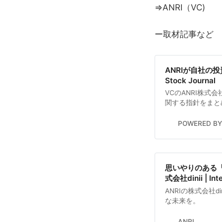
⇒ANRI（VC)
ー取材記事など
ANRIが自社の投資
Stock Journal
VCのANRI株式
関する指針をまとめた「
本記事では、指針
ュベーションオフィス
POWERED BY
タリストである中
思いやりのある「他
式会社dinii | Inte
ANRIの株式会社
な未来を。
ANRI