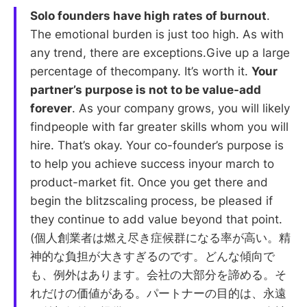
Solo founders have high rates of burnout
.
The emotional burden is just too high. As with
any trend, there are exceptions.Give up a large
percentage of thecompany. It’s worth it.
Your
partner’s purpose is not to be value-add
forever
. As your company grows, you will likely
findpeople with far greater skills whom you will
hire. That’s okay. Your co-founder’s purpose is
to help you achieve success inyour march to
product-market fit. Once you get there and
begin the blitzscaling process, be pleased if
they continue to add value beyond that point.
(個人創業者は燃え尽き症候群になる率が高い。精
神的な負担が大きすぎるのです。どんな傾向で
も、例外はあります。会社の大部分を諦める。そ
れだけの価値がある。パートナーの目的は、永遠