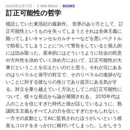
2025年2月17日
2 MIN READ
BOOKS
訂正可能性の哲学
積読していた東浩紀の最新作。 世界のあり方として、訂
正可能性というものを失ってしまうとそれは全体主義に
陥ってしまいキャンセルカルチャーなどを悪いベクトル
で助長してしまうことについて警告をしていると個人的
には読み取った。基本的にはどういうように社会の民意
や方向性を決めていく決め方において、訂正可能性が大
事だということを伝えたいのだと思う。それが元にある
のはリベラルと保守の対立で、そのリベラルの進捗がな
いことに対する彼なりの焦りであり提言にある気がす
る。対立を乗り越えていく方法としてこの訂正可能性に
ついて、様々な視点から論が展開される。 2010年代は
人のことを信じすぎた時代と彼が話しているように、熟
議民主主義もすべて人の力を信じすぎたかもしれない。
一方その反動としてAIに監視されたほうがいいという感
覚もコロナをきっかけに根付いてしまった。しかしそう