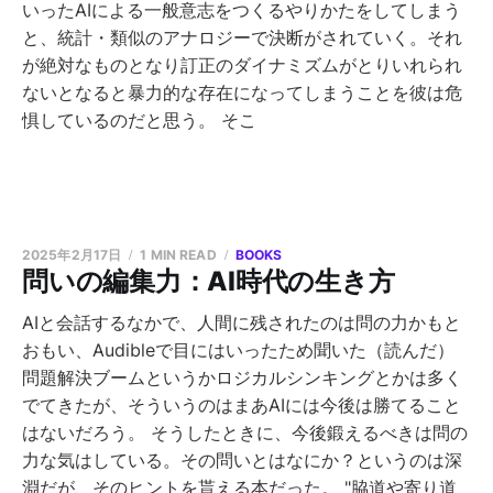
いったAIによる一般意志をつくるやりかたをしてしまう
と、統計・類似のアナロジーで決断がされていく。それ
が絶対なものとなり訂正のダイナミズムがとりいれられ
ないとなると暴力的な存在になってしまうことを彼は危
惧しているのだと思う。 そこ
2025年2月17日
1 MIN READ
BOOKS
問いの編集力：AI時代の生き方
AIと会話するなかで、人間に残されたのは問の力かもと
おもい、Audibleで目にはいったため聞いた（読んだ）
問題解決ブームというかロジカルシンキングとかは多く
でてきたが、そういうのはまあAIには今後は勝てること
はないだろう。 そうしたときに、今後鍛えるべきは問の
力な気はしている。その問いとはなにか？というのは深
淵だが、そのヒントを貰える本だった。 "脇道や寄り道