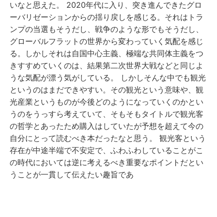
いなと思えた。 2020年代に入り、突き進んできたグロ
ーバリゼーションからの揺り戻しを感じる。それはトラ
ンプの当選もそうだし、戦争のような形でもそうだし、
グローバルフラットの世界から変わっていく気配を感じ
る。しかしそれは自国中心主義、極端な共同体主義をつ
きすすめていくのは、結果第二次世界大戦などと同じよ
うな気配が漂う気がしている。 しかしそんな中でも観光
というのはまだできやすい。その観光という意味や、観
光産業というものが今後どのようになっていくのかとい
うのをうっすら考えていて、そもそもタイトルで観光客
の哲学とあったため購入はしていたが予想を超えて今の
自分にとって読むべき本だったなと思う。 観光客という
存在が中途半端で不安定で、ふわふわしていることがこ
の時代においては逆に考えるべき重要なポイントだとい
うことが一貫して伝えたい趣旨であ