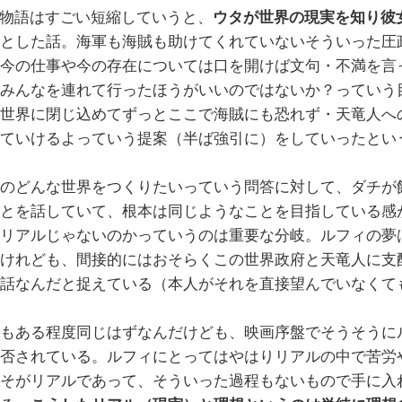
の物語はすごい短縮していうと、
ウタが世界の現実を知り彼
とした話。海軍も海賊も助けてくれていないそういった圧
今の仕事や今の存在については口を開けば文句・不満を言
みんなを連れて行ったほうがいいのではないか？っていう
世界に閉じ込めてずっとここで海賊にも恐れず・天竜人へ
ていけるよっていう提案（半ば強引に）をしていったとい
のどんな世界をつくりたいっていう問答に対して、ダチが
とを話していて、根本は同じようなことを目指している感
リアルじゃないのかっていうのは重要な分岐。ルフィの夢
けれども、間接的にはおそらくこの世界政府と天竜人に支
話なんだと捉えている（本人がそれを直接望んでいなくて
もある程度同じはずなんだけども、映画序盤でそうそうに
否されている。ルフィにとってはやはりリアルの中で苦労
そがリアルであって、そういった過程もないもので手に入