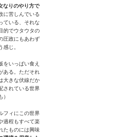
女なりのやり方で
政に苦しんでいる
っている、それな
目的でウタウタの
の圧政にもあわず
う感じ。
飯をいっぱい食え
がある。ただそれ
は大きな伏線だか
配されている世界
も）
ルフィにこの世界
や過程もすべて楽
れたものには興味