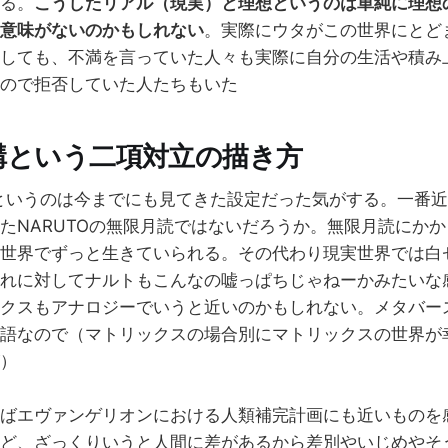
る。
こうしたリアル（現実）と理想というのは単純に理想
意味がないのかもしれない
。実際にウタがこの世界にとど
しても、不満を言っていた人々も実際に自分の生活や積み
ので拒否していた人たちもいた
構という二項対立の描き方
というのは今までにも見てきた設定だった気がする。一番
たNARUTOの無限月読ではないだろうか。無限月読にか
世界でずっと生きていられる。その代わり現実世界では白
れに対してナルトもこんなの嘘っぱちじゃねーかみたいな
クスもアナロジーでいうと近いのかもしれない。メタバー
語なので（マトリックスの場合別にマトリックスの世界が
）
ばエヴァンゲリオンにおける人類補完計画にも近いものを
ど、ざっくりいうと人間に差があるから差別やいじめやそ