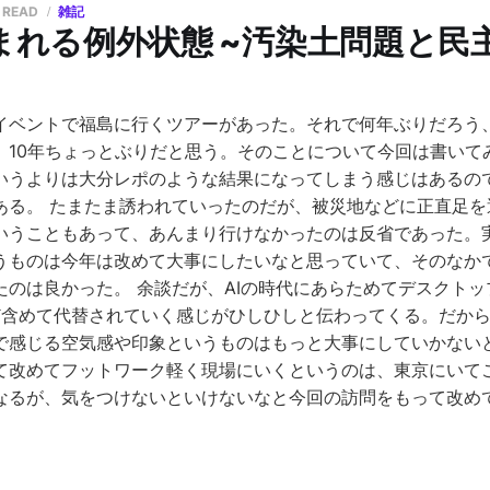
 READ
雑記
まれる例外状態 ~汚染土問題と民
イベントで福島に行くツアーがあった。それで何年ぶりだろう、
。10年ちょっとぶりだと思う。そのことについて今回は書いて
いうよりは大分レポのような結果になってしまう感じはあるの
ある。 たまたま誘われていったのだが、被災地などに正直足を
いうこともあって、あんまり行けなかったのは反省であった。
うものは今年は改めて大事にしたいなと思っていて、そのなか
たのは良かった。 余談だが、AIの時代にあらためてデスクト
rchなど含めて代替されていく感じがひしひしと伝わってくる。だ
で感じる空気感や印象というものはもっと大事にしていかない
て改めてフットワーク軽く現場にいくというのは、東京にいて
なるが、気をつけないといけないなと今回の訪問をもって改め