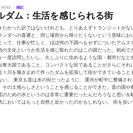
N READ
雑記
ルダム：生活を感じられる街
きたかった訳ではないけれども、とりあえずトランジットがな
ランダへの直通と、同じ場所から帰りたくないという意味にお
とって、仕事が忙しく、ほぼ何の下調べもせずについたアムステ
特の文化というか生活を感じ取れたのはこの国だった。初めて
う一度訪問したいし、久しぶりに住めるような国・都市だなと感
転車大国であること。コンパクトな街であることがさらにそれ
元々川を堰き止めて作ったダムを拡張して街ができていること
ない。 東京も昔は水の街だったように、運河が町中に整備され
、その土地らしさということを感じることができた。昔の国や
流のための水というのは非常に重要だったんだろうなと思いを
代においてはもっと自然と近かったのかもしれない。 街を歩い