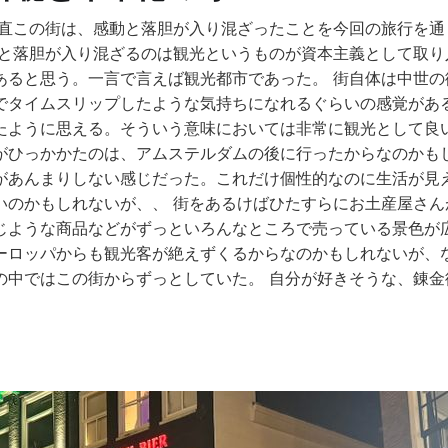
正直この街は、感動と落胆が入り混ざったことを今回の旅行を通
動と落胆が入り混ざるのは観光というものが資本主義として取り
あると思う。一言で言えば観光都市であった。 街自体は中世の
でタイムスリップしたような気持ちになれるぐらいの感覚があ
たように思える。そういう意味においては非常に観光として良
がひっかかたのは、アムステルダムの後に行ったからなのかも
があんまりしない感じだった。これだけ個性的なのに生活が見
いのかもしれないが、、 街をあるけばひたすらにお土産屋さん
じような商品などがずっといろんなところで売っている景色が
ーロッパからも観光客が絶えずくるからなのかもしれないが、
の中ではこの街からずっとしていた。 自分が好きそうな、錬金