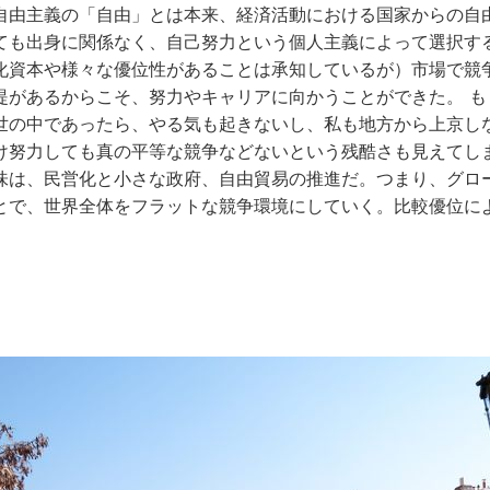
自由主義の「自由」とは本来、経済活動における国家からの自
ても出身に関係なく、自己努力という個人主義によって選択す
化資本や様々な優位性があることは承知しているが）市場で競
提があるからこそ、努力やキャリアに向かうことができた。 も
世の中であったら、やる気も起きないし、私も地方から上京し
け努力しても真の平等な競争などないという残酷さも見えてしま
味は、民営化と小さな政府、自由貿易の推進だ。つまり、グロ
とで、世界全体をフラットな競争環境にしていく。比較優位に