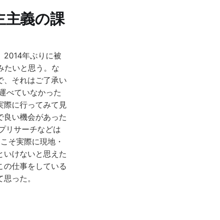
主主義の課
2014年ぶりに被
みたいと思う。な
で、それはご了承い
運べていなかった
実際に行ってみて見
で良い機会があった
ップリサーチなどは
からこそ実際に現地・
といけないと思えた
この仕事をしている
て思った。