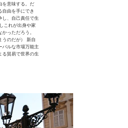
由を意味する。だ
る自由を手にでき
争し、自己責任で生
しこれが出身や家
なかっただろう。
うのだが） 新自
ーバルな市場万能主
よる貿易で世界の生