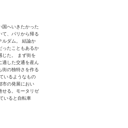
い国へいきたかった
いて、パリから帰る
ルダム。 結論か
だったこともあるか
じた。 まず街を
に適した交通を産ん
も街の独特さを作る
ているようなもの
都市の発展におい
馳せる。モータリゼ
ていると自転車