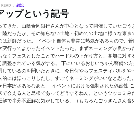
N READ
雑記
アップという記号
ってきた。山陰合同銀行さんが中心となって開催していたごう
上陸だったが、その知らない土地・初めての土地に様々な東京
のは新鮮だった。 イベント自体も非常に熱気があるもので、普
大変行ってよかったイベントだった。まずネーミングが良かっ
もなくフェスとしたことでハードルの下がり方と、参加に対す
く調整されている気がする。 下にいいるおじいちゃん警備の方
明しているのを聞いたときに、今日何やらフェスティバルをや
人的にはほっこりしたし、すごくネーミングがいいなと思った
か日本ぽさあるなあと。 イベントにおける強制された偶然性 
京で会える人と島根であってどうするねん。というツッコミみ
正解で半分不正解な気がしている。（もちろんごうぎんさん含