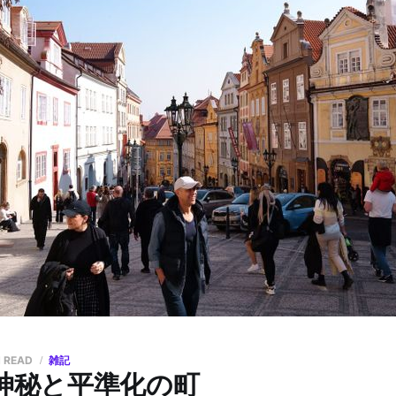
N READ
雑記
神秘と平準化の町