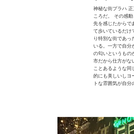
神秘な街プラハ 
ころだ。 その感
先を感じたからで
て歩いているだけ
り特別な街であっ
いる。一方で自分
の匂いというもの
市だから仕方がな
ことあるような同
的にも美しいしヨ
トな雰囲気が自分