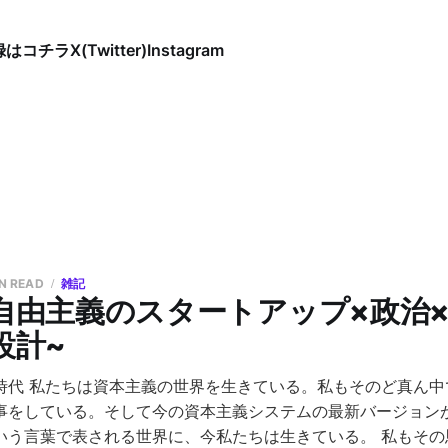
録はコチラ
X(Twitter)
Instagram
IN READ
雑記
自由主義のスタートアップ×政治×
設計~
時代 私たちは資本主義の世界を生きている。私もそのど真ん中
事をしている。そして今の資本主義システムの最新バージョン
いう言葉で表される世界に、今私たちは生きている。 私もその