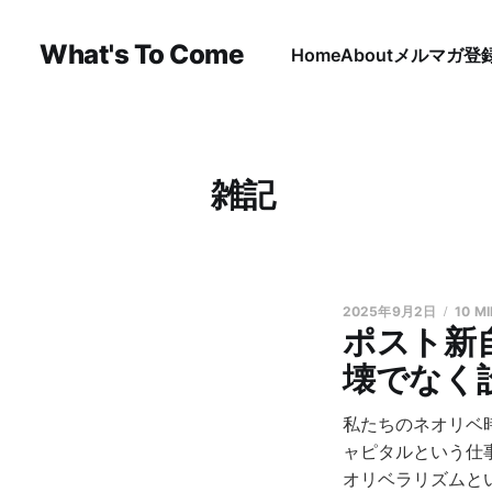
What's To Come
Home
About
メルマガ登
雑記
2025年9月2日
10 M
ポスト新
壊でなく
私たちのネオリベ
ャピタルという仕
オリベラリズムと