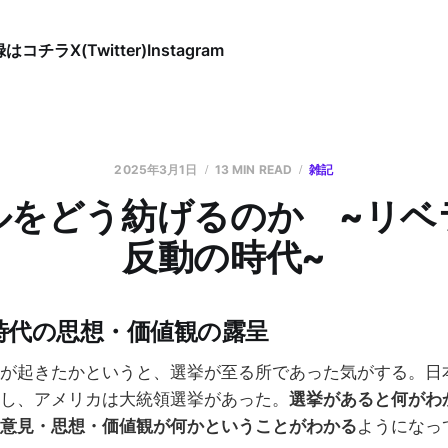
録はコチラ
X(Twitter)
Instagram
2025年3月1日
13 MIN READ
雑記
ルをどう紡げるのか ~リベ
反動の時代~
時代の思想・価値観の露呈
が起きたかというと、選挙が至る所であった気がする。日
し、アメリカは大統領選挙があった。
選挙があると何がわ
意見・思想・価値観が何かということがわかる
ようになっ