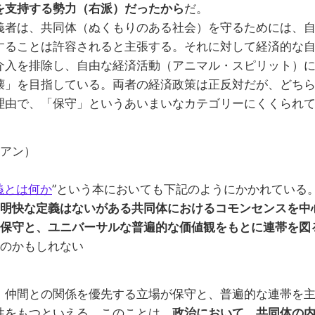
を支持する勢力（右派）だったから
だ。
義者は、共同体（ぬくもりのある社会）を守るためには、
することは許容されると主張する。それに対して経済的な
介入を排除し、自由な経済活動（アニマル・スピリット）
壊」を目指している。両者の経済政策は正反対だが、どち
理由で、「保守」というあいまいなカテゴリーにくくられ
アン）
義とは何か
”という本においても下記のようにかかれている
明快な定義はないがある共同体におけるコモンセンスを中
保守と、ユニバーサルな普遍的な価値観をもとに連帯を図
のかもしれない
、仲間との関係を優先する立場が保守と、普遍的な連帯を
性をもつといえる。このことは、
政治において、共同体の