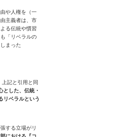
自由や人権を（一
自由主義者は、市
による伝統や慣習
らも「リベラルの
てしまった
。上記と引用と同
心とした、伝統・
るリベラルという
主張する立場がリ
内部における『コ