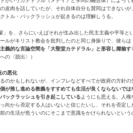
ドがいうカテドラル（メディアと学問の融合体）によって
の皮肉を話していたが、それ自体自分も賛同はできないが
クトル・バックラッシュが起きるのは理解しうる。
蒙」を、さらにいえばそれが生み出した民主主義や平等と
ールがキリスト教会を批判したのと同じ身振りで、彼らは
主義的な言論空間を「大聖堂カテドラル」と形容し揶揄す
への〈脱出〉）
況の悪化
るのかもしれないが、インフレなどすべてが政府の方針の
側が推し進める教義をすすめても生活が良くならないでは
バックラッシュを引き起こしている
ようにも思える。人権
っ向から否定する人はいないと信じたいし、それを否定し
前の生活が危ういのにそこまで意識をかけられないという