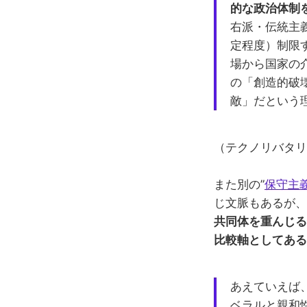
的な政治体制
右派・伝統主
定程度）制限
場から国家の
の「創造的破
敵」だという
（テクノリバタリ
また別の”
保守主
じ文脈もあるが、
共同体を重んじる
比較軸としてある
あえていえば
ベラルと親和