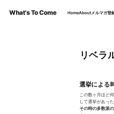
What's To Come
Home
About
メルマガ登
リベラ
選挙による
この数ヶ月ほど何
して選挙があった
その時の多数派の