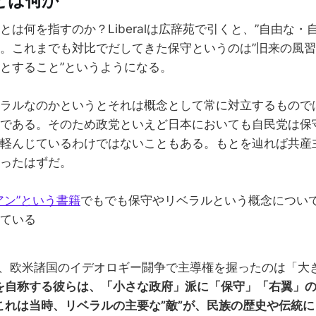
とは何か
とは何を指すのか？Liberalは広辞苑で引くと、”自由な・
。これまでも対比でだしてきた保守というのは”旧来の風
とすること”というようになる。
ラルなのかというとそれは概念として常に対立するもので
である。そのため政党といえど日本においても自民党は保
軽んじているわけではないこともある。もとを辿れば共産
ったはずだ。
アン”という書籍
でもでも保守やリベラルという概念につい
ている
以降、欧米諸国のイデオロギー闘争で主導権を握ったのは「大
を自称する彼らは、「小さな政府」派に「保守」「右翼」
これは当時、リベラルの主要な”敵”が、民族の歴史や伝統