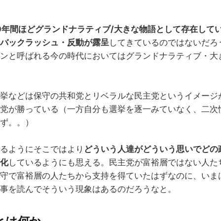
0年間ほどグランドナラティブ/大きな物語として存在して
バックラッシュ・反動が露呈
してきているのではないだろ
ンと呼ばれる今の時代においてはグランドナラティブ・大
挙などは保守の共和党とリベラルな民主党というイメージ
党が勝っている（一方自分も選挙を逐一みていなく、二次
ず。。）
るようにそこではより
どういう人達がどういう思いでどの
化
しているようにも思える。民主党が富裕層ではない人た
守で富裕層の人たちから支持を得ていたはずなのに、いま
事を読んでそういう現象はあるのだろうなと。