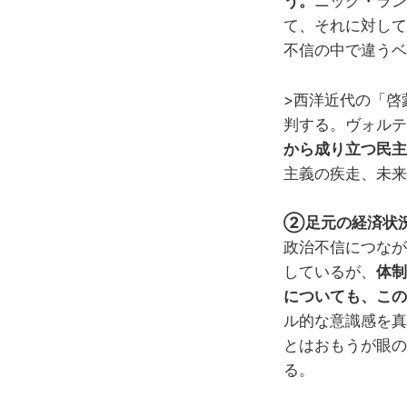
う。
ニック・ラン
て、それに対して
不信の中で違うベ
>西洋近代の「啓
判する。ヴォルテ
から成り立つ民主
主義の疾走、未来
②足元の経済状
政治不信につなが
しているが、
体制
についても、この
ル的な意識感を真
とはおもうが眼の
る。