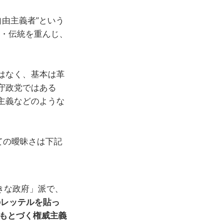
自由主義者”という
習・伝統を重んじ、
はなく、基本は革
守政党ではある
主義などのような
ての曖昧さは下記
きな政府」派で、
のレッテルを貼っ
にもとづく権威主義