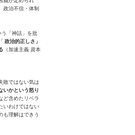
教義が定められ
、政治不信・体制
いう「神話」を批
「
政治的正しさ」
る
（加速主義 資本
失敗ではない気は
ないかという怒り
など含めたリベラ
たいわけではない
のも理解はできう