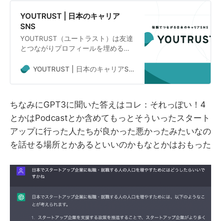
YOUTRUST | 日本のキャリア
SNS
YOUTRUST（ユートラスト）は友達
とつながりプロフィールを埋めるだ
けで、スタートアップ企業などから
転職・副業のスカウトが届く日本の
YOUTRUST | 日本のキャリアSNS
キャリアSNS。コミュニティ・投稿
等の機能を通じて、新しいつながり
作りや、キャリアに役⽴つ情報を集
ちなみにGPT3に聞いた答えはコレ：それっぽい！4
めることができます。30秒でユート
とかはPodcastとか含めてもっとそういったスタート
ラに簡単登録！
アップに行った人たちが良かった悪かったみたいなの
を話せる場所とかあるといいのかもなとかはおもった