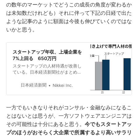
の数年のマーケットでどうこの成長の角度が変わるか
は未知数だけれども）それに伴って下記の日経で出た
ような記事のように額面は今後も伸びていくのではな
いかと思う。
スタートアップ年収、上場企業を
7%上回る 650万円
スタートアップの人材待遇が改善し
ている。日本経済新聞社がまとめた
2022年「NEXTユニコーン調査」で
は、回答企業の21年度の平均年収は
日本経済新聞
Nikkei Inc.
650万円だった。上場企業の平均を
45万円（7%）上回る水準だ。医薬業
界やソフトウエア関連で好待遇を売
一方でもいきなりそれがコンサル・金融なみになるこ
りに、優秀な専門人材を狙う動きが
とはないとは思うが、一方ソフトウェアエンジニアは
目立つ。高い報酬を維持するには、
獲得した人材をうまく活用した収益
その可能性は十分にあると思う。
今でもスタートアッ
力向上が課題になる。NEXTユニコー
プのほうがおそらく大企業で所属するより高いサラリ
ン調査に回答した184社の