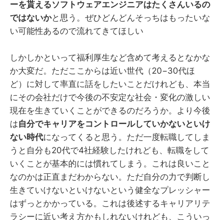
ーを貰えるソフトウェアエンジニアはたくさんいるの
ではないか
と思う。ぜひどんどんそっちはもったいな
い可能性あるので流れてきてほしい
しかしかといって福利厚生など含めて考えるとなかな
か大変だ。ただここからは近い世代（20−30代ほ
ど）に対して率直に話をしたいことだけれども、本当
にその会社だけで今後の不安定な社会・変化の激しい
現在を生きていくことができるのだろうか。より今後
は
自分でキャリアをコントロールしていかないといけ
ない時代
になってくると思う。ただ一度転職してしま
うと自分も20代で4社経験したけれども、転職をして
いくことが基本的には慣れてしまう。これは良いこと
なのかは正直まだわからない。ただ自分の力で判断し
生きていけないといけないという健全なプレッシャー
はずっとかかっている。これは後述するキャリアリテ
ラシーに近い考え方かもしれないけれども、こういっ