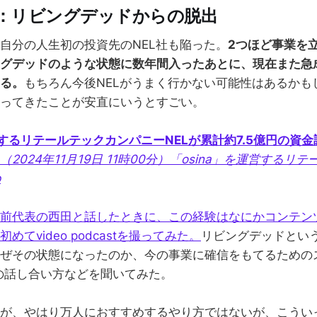
例：リビングデッドからの脱出
自分の人生初の投資先のNEL社も陥った。
2つほど事業を
グデッドのような状態に数年間入ったあとに、現在また急
る。
もちろん今後NELがうまく行かない可能性はあるかも
ってきたことが安直にいうとすごい。
営するリテールテックカンパニーNELが累計約7.5億円の資金
2024年11月19日 11時00分）「osina」を運営するリ
p
前代表の西田と話したときに、この経験はなにかコンテン
てvideo podcastを撮ってみた。
リビングデッドとい
ぜその状態になったのか、今の事業に確信をもてるための
の話し合い方などを聞いてみた。
が、やはり万人におすすめするやり方ではないが、こうい