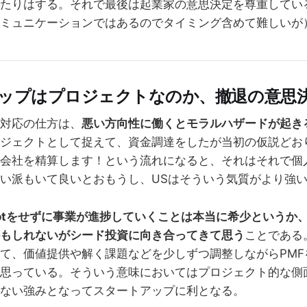
たりはする。それで最後は起業家の意思決定を尊重してい
ミュニケーションではあるのでタイミング含めて難しいが
アップはプロジェクトなのか、撤退の意思
対応の仕方は、
悪い方向性に働くとモラルハザードが起き
ジェクトとして捉えて、資金調達をしたが当初の仮説どお
会社を精算します！という流れになると、それはそれで個
い派もいて良いとおもうし、USはそういう気質がより強
votをせずに事業が進捗していくことは本当に希少というか
もしれないがシード投資に向き合ってきて思う
ことである
て、価値提供や解く課題などを少しずつ調整しながらPMF
思っている。そういう意味においてはプロジェクト的な側
ない強みとなってスタートアップに利となる。