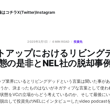
録はコチラ
X(Twitter)
Instagram
2025年3月1日
4 MIN READ
投資先
トアップにおけるリビング
態の是非とNEL社の脱却事
ップ業界にいるとリビングデッドという言葉は聞いた事が
うか、決まったものはないがネガティブな言葉として使わ
状態をVCの立場からどう考えているのか、そして最後に
出して投資先のNELにインタビューしたvideo podcas