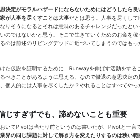
思決定がモラルハザードにならないためにはどうしたら良
家が人事を尽くすことは大事
だとは思う。人事を尽くしてR
なりそうになるとそれは意味のあるチャレンジだったとい
いのではないかと思う。そこで生きていくためのお金を稼
るのは前述のリビングデッドに近づいてしまうのではもっ
けた仮説を証明するために、Runwayを伸ばす活動をする
るべきことがあるように思える。なので撤退の意思決定の
、個人的には人事を尽くしたか？やれることはすべてやっ
話を信じすぎずでも、諦めないことも重要
いてPivotは当たり前というのは書いたが、Pivotと一
業界の同じ課題に対して解き方を変えたりするのは狭い範囲の