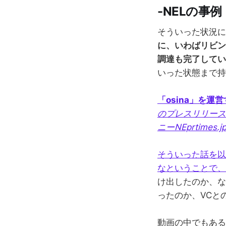
-NELの事
そういった状況に
に、いわばリビン
調達も完了してい
いった状態まで持
「osina」を運
のプレスリリース（
ニーNEprtimes.j
そういった話を以
なということで、初め
け出したのか、な
ったのか、VCと
動画の中でもある