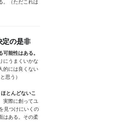
る。（ただこれは
）
決定の是非
る可能性はある。
りにうまくいかな
人的には良くない
いと思う）
、ほとんどないこ
。実際に創ってユ
を見つけにいくの
面はある。その柔