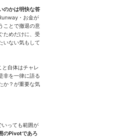
いのかは明快な答
unway・お金が
うことで撤退の意
ぐためだけに、受
たいない気もして
こと自体はチャレ
是非を一律に語る
たか？が重要な気
言でいっても範囲が
Pivotであろ