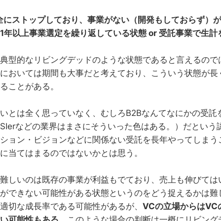
全にストップしており、事業がない（開発もしておらず）
1年以上事業選定を繰り返している状態 or 受託事業で生計
典型的なリビングデッドのような状態であると言えるので
においては期間も大事だと考えており、こういう状態が長
ることがある。
いとは全く思っていなく、むしろB2Bなんてなにかの受託
SIerなどの業界はまさにそういった色はある。）だという
ション・ビジョンなどに関係ない受託を長年やってしまう
に当てはまるのではないかとは思う。
難しいのは既存の事業が利益もでており、売上も伸びては
ができない可能性がある状態というのをどう捉えるかは難
適切な成長率である可能性があるが、
VCの立場からはV
い可能性もある。
このような場合の判断は一概にリビング