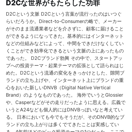
D2Cな世界がもたらした功罪
D2Cという文脈 D2Cという言葉が流行ったのはいつぐ
らいだろうか。Direct-to-Consumerの略で、メーカー
がそのまま流通業者などを介さずに、顧客に届けること
ができるようになってきた。基本的にはインターネット
などの仕組みなどによって、中間をできだけなくしてい
くことができ効率化できるという文脈の上にあったもの
であった。 D2Cブランド勃興 その中で、スタートアッ
プへの投資テーマ・起業テーマの拡張として語られはじ
めた。D2Cという流通の変化をきっかけとした、隙間ブ
ランドの立ち上げや、インターネット上にブランドの重
心をおいた新しいDNVB（Digital Native Vertical
Brand）のようなものであった。 海外でいうとGlossier
や、Casperなどがその走りだったように思える。広義で
いうとA24なども個人的にはDNVBっぽいなと考えてい
る。 日本においても今でもそうだが、そのDNVB的なブ
ランドの立ち上がりは多くでてきたことは実感してい
る。4年前ほどのビック投資テーマの1つだった。ここで