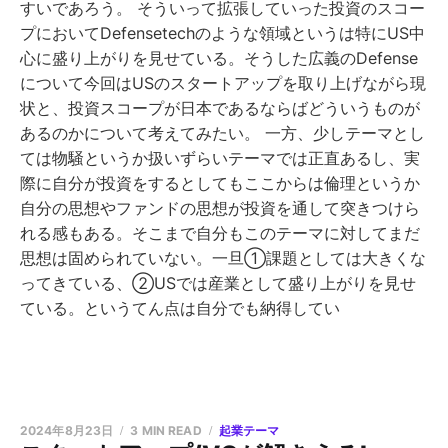
すいであろう。 そういって拡張していった投資のスコー
プにおいてDefensetechのような領域というは特にUS中
心に盛り上がりを見せている。そうした広義のDefense
について今回はUSのスタートアップを取り上げながら現
状と、投資スコープが日本であるならばどういうものが
あるのかについて考えてみたい。 一方、少しテーマとし
ては物騒というか扱いずらいテーマでは正直あるし、実
際に自分が投資をするとしてもここからは倫理というか
自分の思想やファンドの思想が投資を通して突きつけら
れる感もある。そこまで自分もこのテーマに対してまだ
思想は固められていない。一旦①課題としては大きくな
ってきている、②USでは産業として盛り上がりを見せ
ている。というてん点は自分でも納得してい
2024年8月23日
3 MIN READ
起業テーマ