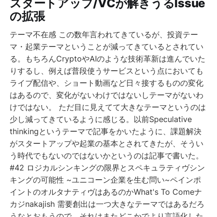
スタートアップ/VCが解きうるIssue
の拡張
テーマ不在感 この数年言われてきているが、投資テー
マ・起業テーマということが減ってきているとされてい
る。もちろんCryptoやAIのような技術革新は進んでいた
りするし、例えば普段使うサービスという点においても
ライブ配信や、ショート動画など日々接するものの変化
はあるので、変化がないわけではないしテーマがないわ
けではない。 ただ目に見えてて大きなテーマというのは
少し減ってきているように感じる。以前Speculative
thinkingというテーマで記事をかいたように、課題解決
がスタートアップや起業の基本とされてきたが、そうい
う時代でもないのではないかというのは記事で書いた。
#42 ロジカルシンキングの限界とスペキュラティヴシン
キングの可能性 ~ユニコーン企業を生む問い~ペインポ
イントのオルタナティヴはあるのかWhat's To Comeナ
カジnakajish 需要創出は一つ大きなテーマではあるだろ
うなとおもうので、それはまたどこかでより言語化した