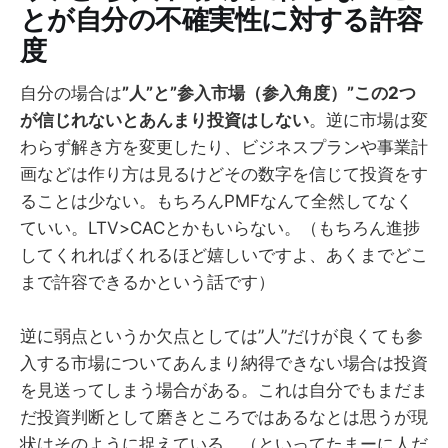
とが自分の不確実性に対する許容
度
自分の場合は
”人”と”参入市場（参入角度）”この2つ
が信じれないとあんまり投資はしない
。逆に市場は変
わらず解き方を変更したり、ビジネスプランや事業計
画などは作り方は見るけどその数字を信じて投資をす
ることは少ない。もちろんPMFなんて全然してなく
ていい。LTV>CACとかもいらない。（もちろん進捗
してくれればくれるほど嬉しいですよ、あくまでどこ
まで許容できるかという話です）
逆に弱点というか欠点としては”人”だけが良くても参
入する市場についてあんまり納得できない場合は投資
を見送ってしまう場合がある。これは自分でもまだま
だ投資判断として磨きところではあるなとは思うが現
状はそのように捉えている。（といってたまーに人だ