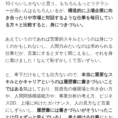
10ぐらいしかないと思う。もちろんもっとリテラシ
ーが高い人はもちろんいるが、
構造的に上場企業に向
き合ったりや市場と対話するような仕事を毎日してい
る方々と比較すると、身につきづらい。
あえていうのであれば営業的スキルというのは身につ
くのかもしれないし、人間力みたいなのは求められる
仕事だが、言葉にするとダサく聞こえるし、それを身
に着けました！なんて恥ずかしくて言いずらい。
と、卑下だけをしても仕方ないので、
本当に重要なス
キルとかキャリアというのは履歴書に書きづらいこと
ではある
気はしており、投資先の修羅場と向き合い方
や、人間関係構築能力や、事業分析の考え方、ビジネ
スDD、上場に向けたガバナンス、人の見方など言葉
にしずらいし、
履歴書には書きづらいがそういったこ
とは日々ずっと学んでいるし、考え続ける仕事
だとお