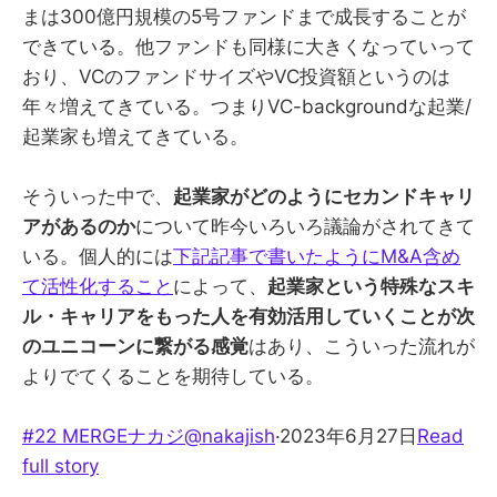
まは300億円規模の5号ファンドまで成長することが
できている。他ファンドも同様に大きくなっていって
おり、VCのファンドサイズやVC投資額というのは
年々増えてきている。つまりVC-backgroundな起業/
起業家も増えてきている。
そういった中で、
起業家がどのようにセカンドキャリ
アがあるのか
について昨今いろいろ議論がされてきて
いる。個人的には
下記記事で書いたようにM&A含め
て活性化すること
によって、
起業家という特殊なスキ
ル・キャリアをもった人を有効活用していくことが次
のユニコーンに繋がる感覚
はあり、こういった流れが
よりでてくることを期待している。
#22 MERGE
ナカジ@nakajish
·2023年6月27日
Read
full story