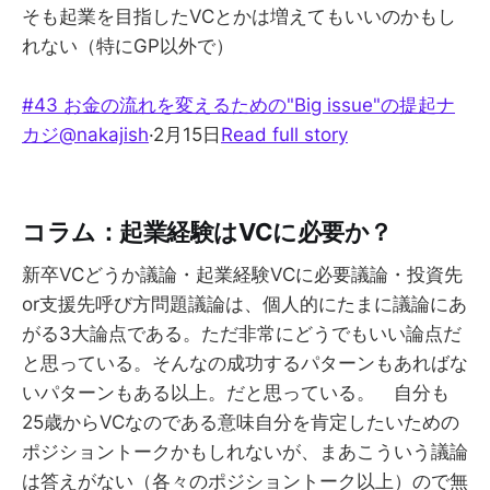
そも起業を目指したVCとかは増えてもいいのかもし
れない（特にGP以外で）
#43 お金の流れを変えるための"Big issue"の提起
ナ
カジ@nakajish
·2月15日
Read full story
コラム：起業経験はVCに必要か？
新卒VCどうか議論・起業経験VCに必要議論・投資先
or支援先呼び方問題議論は、個人的にたまに議論にあ
がる3大論点である。ただ非常にどうでもいい論点だ
と思っている。そんなの成功するパターンもあればな
いパターンもある以上。だと思っている。 自分も
25歳からVCなのである意味自分を肯定したいための
ポジショントークかもしれないが、まあこういう議論
は答えがない（各々のポジショントーク以上）ので無